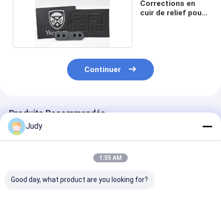
Corrections en
cuir de relief pour
des jeans
Continuer
Produits Recommandés
Judy
1:55 AM
Good day, what product are you looking for?
OEKO a frappé du
Silicone imprimé
Vêtements enf
pied Jean Patches en
Logo Jeans Leather
de relief de Lo