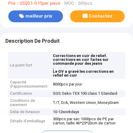
Prix：US$0.1-0.15per piece
MOQ：500pcs
meilleur prix
Contactez
Description De Produit
,
Corrections en cuir de relief
corrections en cuir faites sur
commande pour des jeans
Le point fort
,
Le GV a gravé les corrections en
refief en cuir
Capacité
8000pcs par jour
d'approvisionnement
Certification
SGS Oeko-TEX 100 class 1 Standard
Conditions de
T/T, D/A, Western Union, MoneyGram
paiement
Délai de livraison
10-12workdays
300pcs par sac 1000pcs de PE par
Détails d'emballage
carton, taille 46*23*20cm de carton