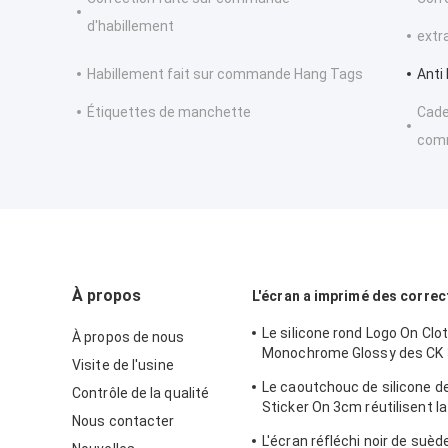
d'habillement
extr
Habillement fait sur commande Hang Tags
Anti
Étiquettes de manchette
Cade
comm
À propos
L'écran a imprimé des correc
Le silicone rond Logo On Clo
À propos de nous
Monochrome Glossy des CK 
Visite de l'usine
augmenté
Le caoutchouc de silicone d
Contrôle de la qualité
Sticker On 3cm réutilisent l
Nous contacter
polyester
L'écran réfléchi noir de suè