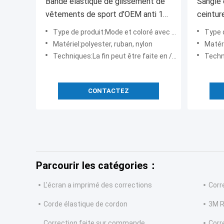
Bande élastique de glissement de
Sangle 
vêtements de sport d'OEM anti 1
ceintu
pouce de large avec la corde en
pour le
Type de produit:Mode et coloré avec la corde en nylon tressée, bande non élastique pour des vêtements de sport, vest
Type de produit:Cei
nylon tressée
Matériel:polyester, ruban, nylon
Matéri
Techniques:La fin peut être faite en /silicone en plastique en alliage de zinc/en laiton
Techn
CONTACTEZ
Parcourir les catégories：
L'écran a imprimé des corrections
Corr
Corde élastique de cordon
3M R
Correction faite sur commande
Corr