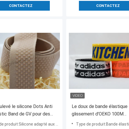
CONTACTEZ
CONTACTEZ
ulevé le silicone Dots Anti
Le doux de bande élastique
astic Band de GV pour des
glissement d'OEKO 100M
nts
Underwear Jacquard Anti a 
icone adapté aux besoins du client Dots Jacquard Elastic Band With blanc ou transparent imprimé
Type de produit:Bande élastique d