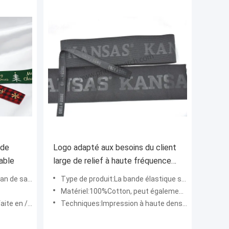
 de
Logo adapté aux besoins du client
able
large de relief à haute fréquence
de bande élastique de jacquard
al pour le paquet de boîte-
Type de produit:La bande élastique simple de jacquard de haute fréquence de couleur a gravé les produits en refief d
Matériel:100%Cotton, peut également nylon de Spandex et de 60% de 8% et polyester de 32%
ge de zinc/en laiton
Techniques:Impression à haute densité, impression plate, impression de colorfull