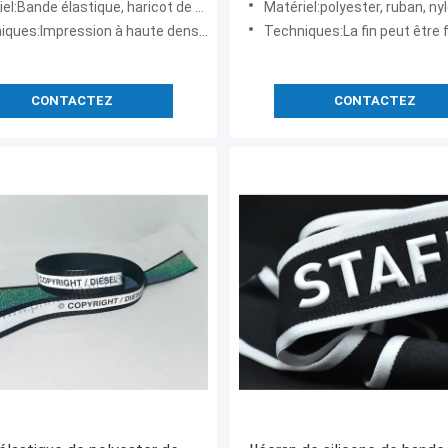
l:Bande élastique, haricot de silicone
Matériel:polyester, ruban, ny
ques:Impression à haute densité,
Techniques:La fin peut être faite en /silicone en plastique en allia
CONTACTEZ
CONTACTEZ