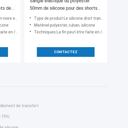
Sangle élastique du polyester
nts des
50mm de silicone pour des shorts
de recyclage d'habillement
de Customed pour des sous-
Type de produit:Le silicone droit transparent a imprimé la bande élastique de bande de ruban de sangle pour des shor
icone
Matériel:polyester, ruban, silicone
ge de zinc/en laiton
Techniques:La fin peut être faite en /silicone en plastique en alliage de zinc/en laiton
CONTACTEZ
billement de transfert
e TPU
e silicone