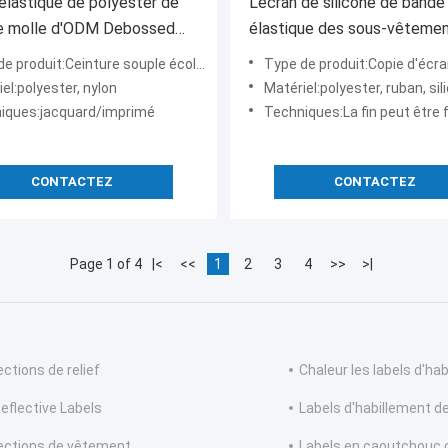
élastique de polyester de
L'écran de silicone de bande
re molle d'ODM Debossed
élastique des sous-vêteme
 boxeur, bandeau
hommes du jacquard OEKO
nture souple écologique de haute qualité avec sangle en polyester à effet magique pour boxeur, ba
Type de produit:Copie d'écran noire et blanche de silicium de bande élastique de jacquard 
impriment le blanc noir
el:polyester, nylon
Matériel:polyester, ruban, sil
iques:jacquard/imprimé
Techniques:La fin peut être faite en /silicone en plastique en allia
CONTACTEZ
CONTACTEZ
Page 1 of 4
|<
<<
1
2
3
4
>>
>|
ections de relief
Chaleur les labels d'ha
eflective Labels
Labels d'habillement d
ections de vêtement
Labels en caoutchouc d