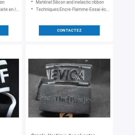
lon
Matériel:Silicon and inelastic ribbon
ge de zinc/en laiton
Techniques:Encre-Flamme-Essai-échantillon d'Illustration-Film-mélange
CONTACTEZ