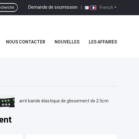
Demande de soumission
|
French
cherche
NOUS CONTACTER
NOUVELLES
LES AFFAIRES
anti bande élastique de glissement de 2.5cm
ent