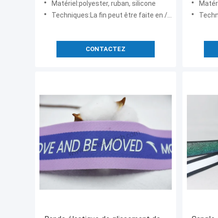
Matériel:polyester, ruban, silicone
Matérie
Techniques:La fin peut être faite en /silicone en plastique en alliage de zinc/en laiton
Techni
CONTACTEZ