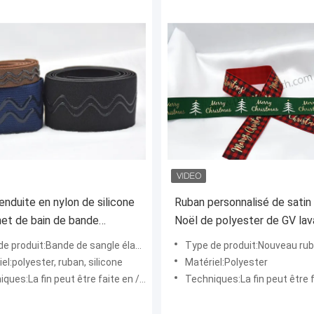
enduite en nylon de silicone
Ruban personnalisé de satin
et de bain de bande
Noël de polyester de GV lav
ue de glissement d'Eco anti
de de sangle élastique de silicone de bande antidérapante enduite de nylon écologique imperméable
Type de produit:Nouveau ruban de satin personnalisé de polyester de Noël de mode par terg
el:polyester, ruban, silicone
Matériel:Polyester
fin peut être faite en /silicone en plastique en alliage de zinc/en laiton
Techniques:La fin peut être faite en /silicone en plastique en allia