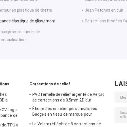
acteur en plastique de tirette
Jean Patches en cuir
 bande élastique de glissement
Corrections brodées f
aux promotionnels de
ercialisation
LAI
tions
Corrections de relief
thes
PVC femelle de relief argenté de Velcro
3D a
de corrections de 0.5mm 2D dur
Étiquettes en relief personnalisées
e GV Logo
Badges en tissu de marque pour
a bande de
vêtements
Le Velcro réfléchi de 8 corrections de
de de TPU a