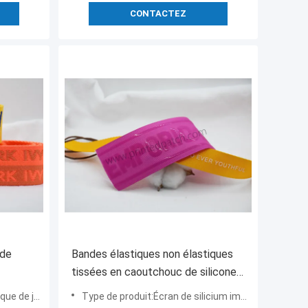
CONTACTEZ
 de
Bandes élastiques non élastiques
tissées en caoutchouc de silicone
imprimé
de bande de Spandex pour le
e jacquard
Type de produit:Écran de silicium imprimant le Spandex non élastique de bande tissé par ruban pour le maillot de bai
maillot de bain