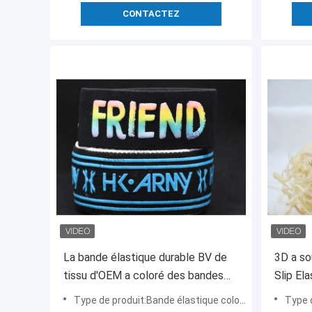
CONTACTEZ
La bande élastique durable BV de
3D a so
tissu d'OEM a coloré des bandes
Slip El
élastiques pour la couture
vêteme
Type de produit:Bande élastique colorée imprimée de glissement de silicium brillant anti avec Customed Logo For Clot
Type de produit:Sil