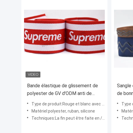
Bande élastique de glissement de
Sangle 
polyester de GV d'ODM anti de
de bonn
petit pain suprême de ruban rouge
élastiq
Type de produit:Rouge et blanc avec le ruban suprême de Logo Polyster Jacquard peut être le logo adapté aux besoins
Type de produit:Ban
et blanche
Matériel:polyester, ruban, silicone
Matéri
Techniques:La fin peut être faite en /silicone en plastique en alliage de zinc/en laiton
Techniques:La 