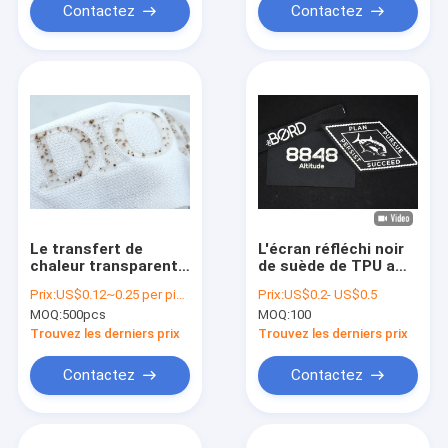
Contactez
Contactez
Le transfert de
L'écran réfléchi noir
chaleur transparent
de suède de TPU a
de silicone marque le
imprimé des
Prix:
US$0.12~0.25 per piece
Prix:
US$0.2- US$0.5
fer de GV sur des
corrections
MOQ:
500pcs
MOQ:
100
étiquettes pour
stigmatisent des
l'habillement
labels pour
Trouvez les derniers prix
Trouvez les derniers prix
l'habillement
Contactez
Contactez