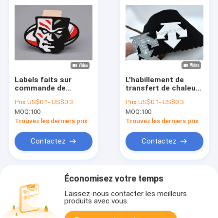
Labels faits sur
L'habillement de
commande de
transfert de chaleur
transfert de chaleur
de silicone d'OEM 3D
Prix:
US$0.1- US$0.3
Prix:
US$0.1- US$0.3
de silicone d'ODM
marque la
MOQ:
100
MOQ:
100
pour l'habillement
certification d'OEKO-
lavable
TEX
Trouvez les derniers prix
Trouvez les derniers prix
Contactez
Contactez
Économisez votre temps
Laissez-nous contacter les meilleurs
produits avec vous.