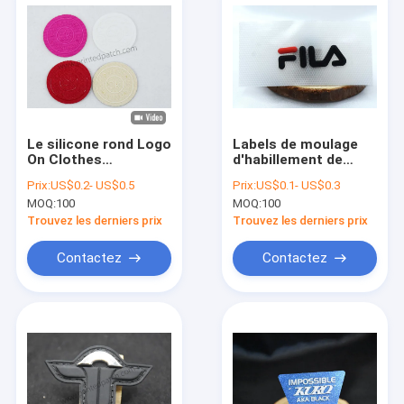
Le silicone rond Logo
Labels de moulage
On Clothes
d'habillement de
Monochrome Glossy
transfert de chaleur
Prix:
US$0.2- US$0.5
Prix:
US$0.1- US$0.3
des CK 3D a
de silicone de 0.8MM
MOQ:
100
MOQ:
100
augmenté
pour le vêtement
Trouvez les derniers prix
Trouvez les derniers prix
Contactez
Contactez
À la maison
Produits
Vidéos