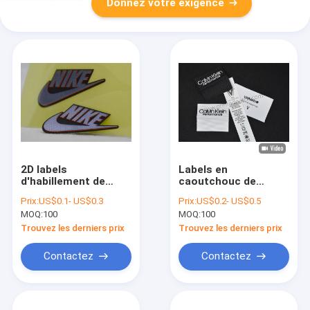
Donnez votre exigence
2D labels
Labels en
d'habillement de
caoutchouc de
transfert de chaleur
silicone du drapeau
Prix:
US$0.1- US$0.3
Prix:
US$0.2- US$0.5
de silicone
0.4mm sur bande
MOQ:
100
MOQ:
100
noire de polyester
Trouvez les derniers prix
Trouvez les derniers prix
Contactez
Contactez