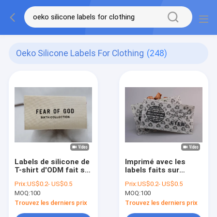
Oeko Silicone Labels For Clothing
(248)
Labels de silicone de
Imprimé avec les
T-shirt d'ODM fait sur
labels faits sur
commande Oeko
commande de
Prix:
US$0.2- US$0.5
Prix:
US$0.2- US$0.5
d'étiquettes et de
silicone de logos
MOQ:
100
MOQ:
100
labels pour
brillants noirs pour
l'habillement
l'habillement
Trouvez les derniers prix
Trouvez les derniers prix