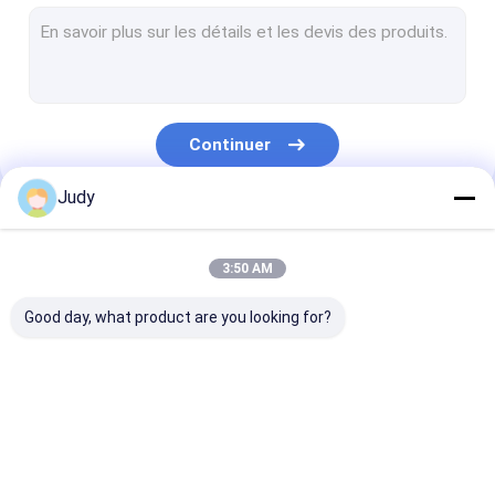
Corde élastique de cordon
3M Reflective Labels
Labels d'habillement de TPU
Continuer
Correction faite sur commande d'habillement
Judy
Corrections de vêtement
Nos Catégories
Labels en caoutchouc de silicone
3:50 AM
extracteur en plastique de tirette
Good day, what product are you looking for?
Jean Patches en cuir
Habillement fait sur commande Hang Tags
L'écran a imprimé
Corrections de relief
Chaleur les lab
Anti bande élastique de glissement
des corrections
d'habillement 
transfert