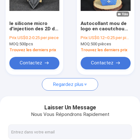
À propos de nous
Visite de l'usine
le silicone micro
Autocollant mou de
d'injection des 2D de
logo en caoutchouc
Contrôle de la qualité
silicone 3D labels en
de silicone pour
Prix:
US$0.2-0.25 per piece
Prix:
US$0.12~0.25 per piece
caoutchouc
l'ODM extérieur
MOQ:
500pcs
MOQ:
500 pièces
raccorde pour
d'habillement
Nous contacter
l'habillement
disponible
Trouvez les derniers prix
Trouvez les derniers prix
Nouvelles
Contactez
Contactez
Les affaires
Regardez plus
L'écran a imprimé des corrections
Laisser Un Message
Nous Vous Répondrons Rapidement
Corrections de relief
Chaleur les labels d'habillement de transfert