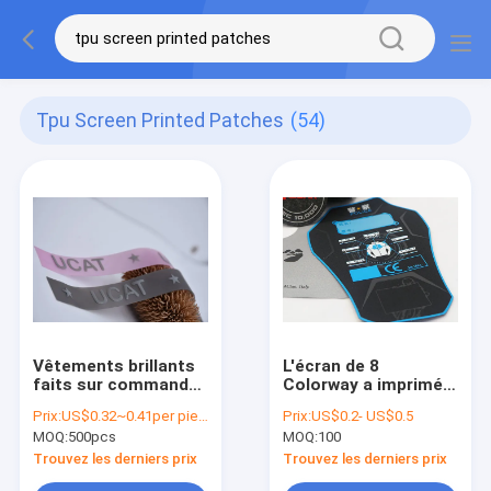
Tpu Screen Printed Patches
(54)
Vêtements brillants
L'écran de 8
faits sur commande
Colorway a imprimé
de Logo Screen
des corrections
Prix:
US$0.32~0.41per piece
Prix:
US$0.2- US$0.5
Printed Patches For
MOQ:
500pcs
MOQ:
100
de silicone de TPU
Trouvez les derniers prix
Trouvez les derniers prix