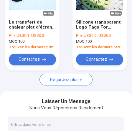
À propos de nous
Visite de l'usine
Le transfert de
Silicone transparent
chaleur plat d'écran
Logo Tags For
Contrôle de la qualité
d'impression d'encre
Workwear Jacket
Prix:
US$0.1- US$0.3
Prix:
US$0.2- US$0.5
lavable de label
d'encre d'imprimerie
MOQ:
100
MOQ:
100
raccorde pour la
de TPU
Nous contacter
décoration de
Trouvez les derniers prix
Trouvez les derniers prix
voiture
Nouvelles
Contactez
Contactez
Les affaires
Regardez plus
L'écran a imprimé des corrections
Laisser Un Message
Nous Vous Répondrons Rapidement
Corrections de relief
Chaleur les labels d'habillement de transfert