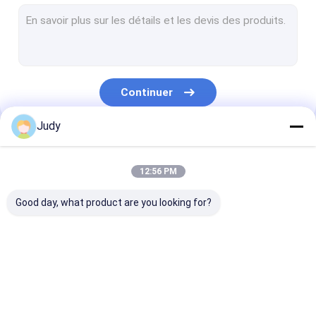
Corde élastique de cordon
3M Reflective Labels
Labels d'habillement de TPU
Continuer
Correction faite sur commande d'habillement
Judy
Corrections de vêtement
Nos Catégories
Labels en caoutchouc de silicone
12:56 PM
extracteur en plastique de tirette
Good day, what product are you looking for?
Jean Patches en cuir
Habillement fait sur commande Hang Tags
L'écran a imprimé
Corrections de relief
Chaleur les lab
Anti bande élastique de glissement
des corrections
d'habillement 
transfert