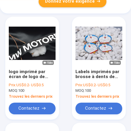
Donnez votre exigence
logo imprimé par
Labels imprimés par
écran de logo de
brosse à dents de
silicone mat et
transfert de chaleur
Prix:
US$0.2- US$0.5
Prix:
US$0.2- US$0.5
brillant de 0.8mm
de TPU lavables pour
MOQ:
100
MOQ:
100
pour l'habillement de
l'habillement
vêtements de travail
Trouvez les derniers prix
Trouvez les derniers prix
Contactez
Contactez