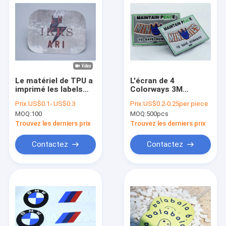
Le matériel de TPU a
L'écran de 4
imprimé les labels
Colorways 3M
faits sur commande
Reflective Velcro
Prix:
US$0.1- US$0.3
Prix:
US$0.2-0.25per piece
de vêtement avec
Patch a imprimé
MOQ:
100
MOQ:
500pcs
quatre logos de
LOGO For Jeans
couleur
Trouvez les derniers prix
Trouvez les derniers prix
Contactez
Contactez
À la maison
Produits
Vidéos