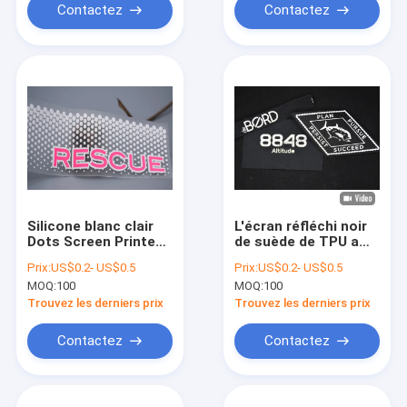
Contactez
Contactez
Silicone blanc clair
L'écran réfléchi noir
Dots Screen Printed
de suède de TPU a
Patches Custom
imprimé des
Prix:
US$0.2- US$0.5
Prix:
US$0.2- US$0.5
Logo For Garments
corrections
MOQ:
100
MOQ:
100
de TPU
stigmatisent des
labels pour
Trouvez les derniers prix
Trouvez les derniers prix
l'habillement
Contactez
Contactez