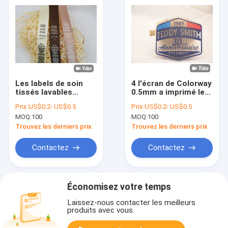
Les labels de soin
4 l'écran de Colorway
tissés lavables
0.5mm a imprimé les
examinent les
labels TPU
Prix:
US$0.2- US$0.5
Prix:
US$0.2- US$0.5
corrections
transparent pour
MOQ:
100
MOQ:
100
imprimées pour Polo
l'habillement
Shirt
Trouvez les derniers prix
Trouvez les derniers prix
Contactez
Contactez
Économisez votre temps
Laissez-nous contacter les meilleurs
produits avec vous.