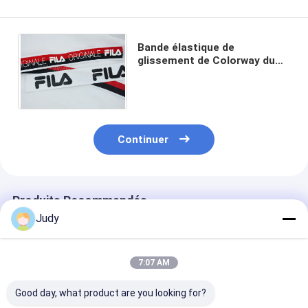
Bande élastique de
glissement de Colorway du
coton 8 d'OEKO anti bande
élastique de 2 pouces de
largeur
Continuer
Produits Recommandés
Judy
7:07 AM
Good day, what product are you looking for?