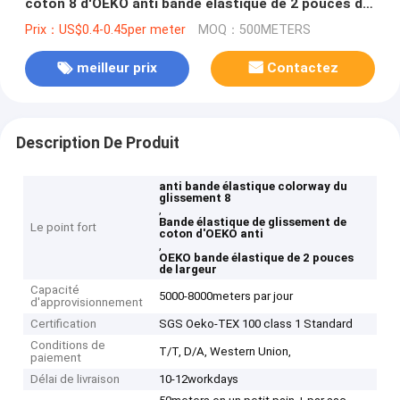
coton 8 d'OEKO anti bande élastique de 2 pouces de
largeur
Prix：US$0.4-0.45per meter
MOQ：500METERS
meilleur prix
Contactez
Description De Produit
anti bande élastique colorway du
glissement 8
,
Bande élastique de glissement de
Le point fort
coton d'OEKO anti
,
OEKO bande élastique de 2 pouces
de largeur
Capacité
5000-8000meters par jour
d'approvisionnement
Certification
SGS Oeko-TEX 100 class 1 Standard
Conditions de
T/T, D/A, Western Union,
paiement
Délai de livraison
10-12workdays