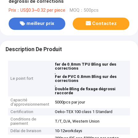
dégrossi de corrections
Prix：US$0.3~0.32 per piece
MOQ：500pcs
meilleur prix
Contactez
Description De Produit
fer de 0.8mm TPU Bling sur des
corrections
,
Fer de PVC 0.8mm Bling sur des
Le point fort
corrections
,
Double Bling de fixage dégrossi
raccorde
Capacité
5000pcs par jour
d'approvisionnement
Certification
Oeko-TEX 100 class 1 Standard
Conditions de
T/T, D/A, Western Union
paiement
Délai de livraison
10-12workdays