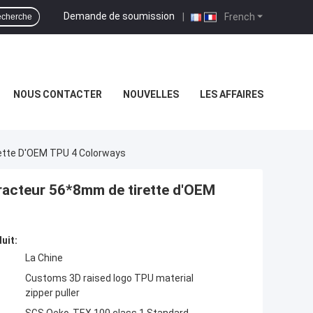
Demande de soumission
|
French
cherche
NOUS CONTACTER
NOUVELLES
LES AFFAIRES
rette D'OEM TPU 4 Colorways
tracteur 56*8mm de tirette d'OEM
uit:
La Chine
Customs 3D raised logo TPU material
zipper puller