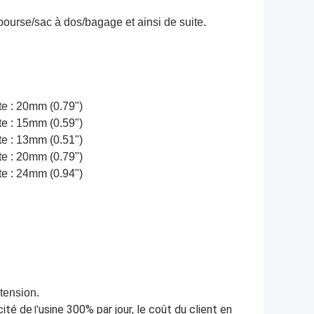
ourse/sac à dos/bagage et ainsi de suite.
tte : 20mm (0.79")
tte : 15mm (0.59")
tte : 13mm (0.51")
tte : 20mm (0.79")
tte : 24mm (0.94")
tension.
cité de
usine 300% par jour, le coût du client en
l'