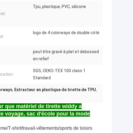
Tpu, plastique, PVC, silicone
iel:
logo de 4 colorways de double côté
ur:
peut être gravé à plat et debossed
en refief
SGS, OEKO-TEX 100 class 1
ication:
Standard
lorways
,
Extracteur en plastique de tirette de TPU
,
 que matériel de tirette widdy a
de voyage, sac d'école pour la mode
e/T-shirt/travail-vêtements/sports de loisirs