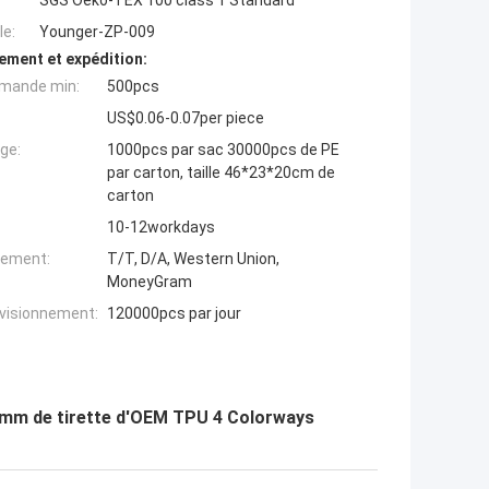
SGS Oeko-TEX 100 class 1 Standard
e:
Younger-ZP-009
ement et expédition:
mande min:
500pcs
US$0.06-0.07per piece
ge:
1000pcs par sac 30000pcs de PE
par carton, taille 46*23*20cm de
carton
10-12workdays
iement:
T/T, D/A, Western Union,
MoneyGram
ovisionnement:
120000pcs par jour
*8mm de tirette d'OEM TPU 4 Colorways