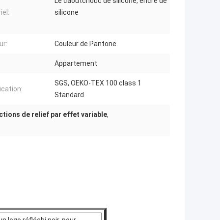
Le caoutchouc de silicone, encre de
iel:
silicone
ur:
Couleur de Pantone
Appartement
SGS, OEKO-TEX 100 class 1
ication:
Standard
tions de relief par effet variable
,