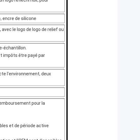
 logo réfléchi noir, pour
, encre de silicone
avec le logo de logo de relief ou
e-échantillon.
et impôts être payé par
cte l'environnement, deux
 remboursement pour la
ables et de période active