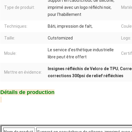
Support en caoutchouc de silicone,
Type de produit:
imprimé avec un logo réfléchi noir,
Matér
pour l'habillement
Techniques:
Bâti, impression de falt,
Coule
Taille:
Cutstomized
Logo:
Le service d'esthétique industrielle
Moule:
Certif
libre peut être offert
Insignes réfléchis de Velcro de TPU
,
Correc
Mettre en évidence:
corrections 300psi de relief réfléchies
Détails de production