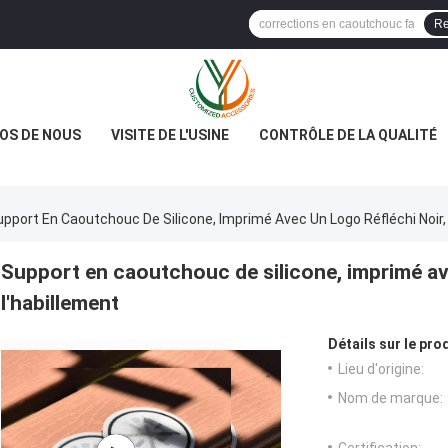
Re
OS DE NOUS
VISITE DE L'USINE
CONTRÔLE DE LA QUALITÉ
upport En Caoutchouc De Silicone, Imprimé Avec Un Logo Réfléchi Noir,
Support en caoutchouc de silicone, imprimé ave
l'habillement
Détails sur le prod
Lieu d'origine:
Nom de marque: