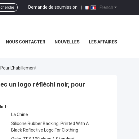
Demande de soumission
|
French
cherche
NOUS CONTACTER
NOUVELLES
LES AFFAIRES
 Pour L'habillement
c un logo réfléchi noir, pour
uit:
La Chine
Silicone Rubber Backing, Printed With A
Black Reflective Logo,For Clothing