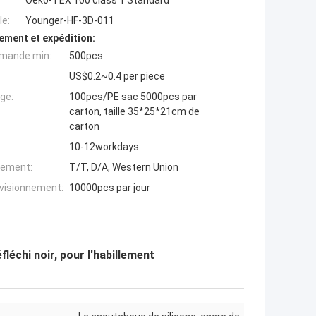
Oeko-TEX 100 class 1 Standard
e:
Younger-HF-3D-011
ement et expédition:
mande min:
500pcs
US$0.2~0.4 per piece
ge:
100pcs/PE sac 5000pcs par
carton, taille 35*25*21cm de
carton
10-12workdays
iement:
T/T, D/A, Western Union
ovisionnement:
10000pcs par jour
léchi noir, pour l'habillement