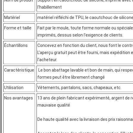
Nom de produit
Support en caoutchouc de silicone, imprimé avec un
l'habillement
Matériel
matériel réfléchi de TPU, le caoutchouc de silicone
Forme et taille
Fait par le moule, toute forme normale ou spéciale, 
imprimés, dessus selon l'exigence de clients.
Échantillons
Concevez en fonction du client, nous font le contr
L'aperçu gratuit peut être fourni, mais expédition 
l'acheteur.
Caractéristique
Le bon abattage lavable et bon de main, qui respe
formes peut être librement changé
Utilisation
Vêtements, pantalons, sacs, chapeaux, etc.
Nos avantages
13 ans de plein fabricant expérimenté, argent de
mauvaise qualité
De haute qualité avec la livraison des prix raisonn