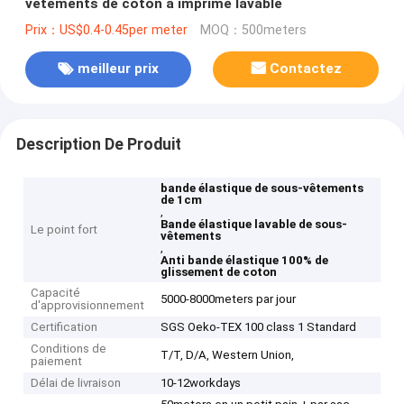
vêtements de coton a imprimé lavable
Prix：US$0.4-0.45per meter
MOQ：500meters
meilleur prix
Contactez
Description De Produit
bande élastique de sous-vêtements
de 1cm
,
Bande élastique lavable de sous-
Le point fort
vêtements
,
Anti bande élastique 100% de
glissement de coton
Capacité
5000-8000meters par jour
d'approvisionnement
Certification
SGS Oeko-TEX 100 class 1 Standard
Conditions de
T/T, D/A, Western Union,
paiement
Délai de livraison
10-12workdays