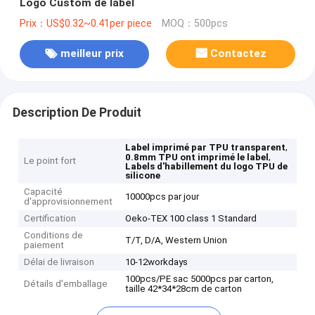
Logo Custom de label
Prix：US$0.32~0.41per piece
MOQ：500pcs
meilleur prix
Contactez
Description De Produit
,
Label imprimé par TPU transparent
,
0.8mm TPU ont imprimé le label
Le point fort
Labels d'habillement du logo TPU de
silicone
Capacité
10000pcs par jour
d'approvisionnement
Certification
Oeko-TEX 100 class 1 Standard
Conditions de
T/T, D/A, Western Union
paiement
Délai de livraison
10-12workdays
100pcs/PE sac 5000pcs par carton,
Détails d'emballage
taille 42*34*28cm de carton