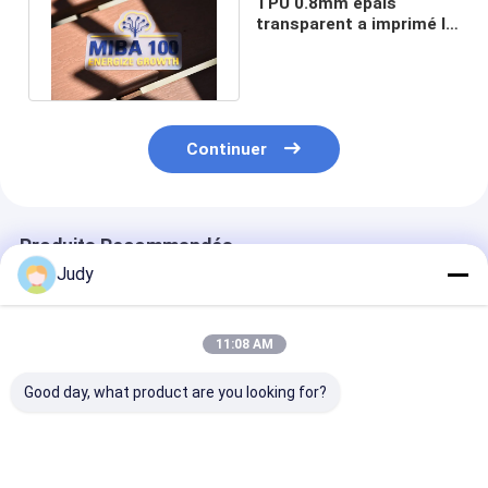
TPU 0.8mm épais
transparent a imprimé le
silicone Logo Custom de
label
Continuer
Produits Recommandés
Judy
11:08 AM
Good day, what product are you looking for?
L'habillement
Corrections
Le vinyle de tr
dégradable d'ODM
uniformes faites sur
de chaleur de 