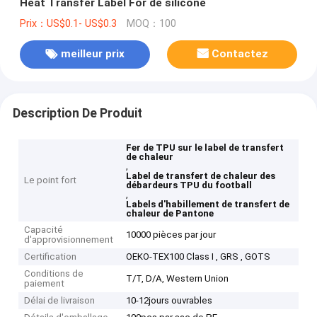
Heat Transfer Label For de silicone
Prix：US$0.1- US$0.3
MOQ：100
meilleur prix
Contactez
Description De Produit
Fer de TPU sur le label de transfert
de chaleur
,
Label de transfert de chaleur des
Le point fort
débardeurs TPU du football
,
Labels d'habillement de transfert de
chaleur de Pantone
Capacité
10000 pièces par jour
d'approvisionnement
Certification
OEKO-TEX100 Class I , GRS , GOTS
Conditions de
T/T, D/A, Western Union
paiement
Délai de livraison
10-12jours ouvrables