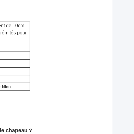
ent de 10cm
xtrémités pour
tillon
de chapeau ?