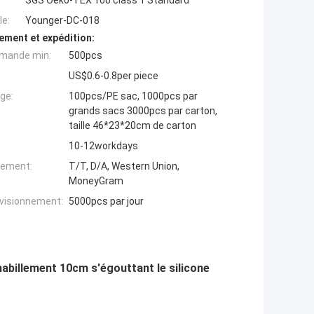
SGS Oeko-TEX 100 class 1 Standard
e:
Younger-DC-018
ement et expédition:
mande min:
500pcs
US$0.6-0.8per piece
ge:
100pcs/PE sac, 1000pcs par
grands sacs 3000pcs par carton,
taille 46*23*20cm de carton
10-12workdays
iement:
T/T, D/A, Western Union,
MoneyGram
ovisionnement:
5000pcs par jour
abillement 10cm s'égouttant le silicone