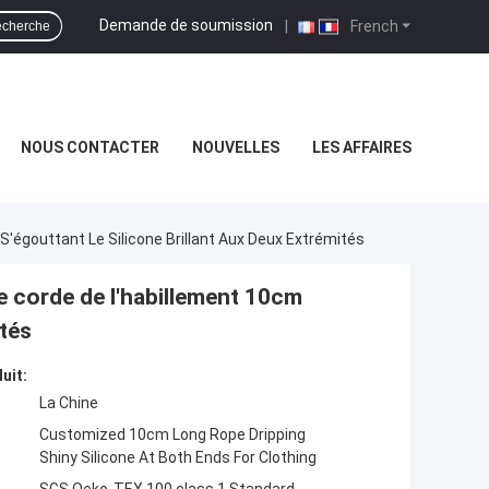
Demande de soumission
|
French
cherche
NOUS CONTACTER
NOUVELLES
LES AFFAIRES
égouttant Le Silicone Brillant Aux Deux Extrémités
 corde de l'habillement 10cm
ités
uit:
La Chine
Customized 10cm Long Rope Dripping
Shiny Silicone At Both Ends For Clothing