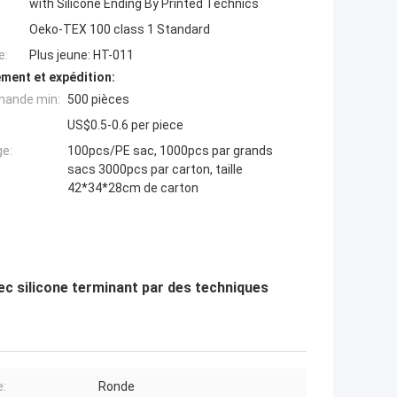
with Silicone Ending By Printed Technics
Oeko-TEX 100 class 1 Standard
e:
Plus jeune: HT-011
ment et expédition:
mande min:
500 pièces
US$0.5-0.6 per piece
ge:
100pcs/PE sac, 1000pcs par grands
sacs 3000pcs par carton, taille
42*34*28cm de carton
ec silicone terminant par des techniques
:
Ronde