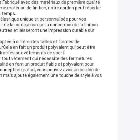
ous.Fabriqué avec des matériaux de première qualité
mme matériau de finition, notre cordon peut résister
e temps.
 élastique unique et personnalisée pour vos
 de la corde,ainsi que la conception de la finition
utres et laisseront une impression durable sur
daptée à différentes tailles et formes de
Cela en fait un produit polyvalent qui peut être
tractés aux vêtements de sport.
ur tout vêtement qui nécessite des fermetures
ité en font un produit fiable et polyvalent pour
nception gratuit, vous pouvez avoir un cordon de
on mais ajoute également une touche de style à vos