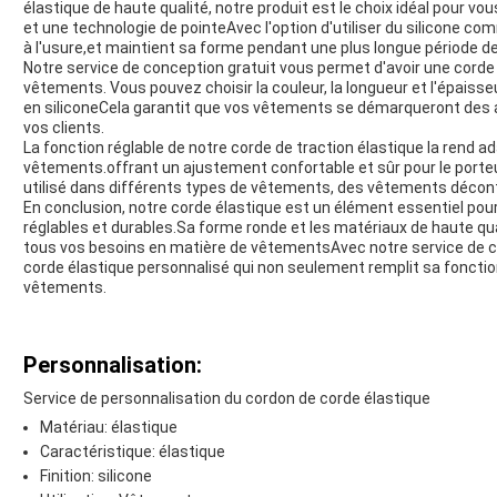
élastique de haute qualité, notre produit est le choix idéal pour v
et une technologie de pointeAvec l'option d'utiliser du silicone co
à l'usure,et maintient sa forme pendant une plus longue période d
Notre service de conception gratuit vous permet d'avoir une corde
vêtements. Vous pouvez choisir la couleur, la longueur et l'épaisseur
en siliconeCela garantit que vos vêtements se démarqueront des a
vos clients.
La fonction réglable de notre corde de traction élastique la rend a
vêtements.offrant un ajustement confortable et sûr pour le porteur
utilisé dans différents types de vêtements, des vêtements décon
En conclusion, notre corde élastique est un élément essentiel po
réglables et durables.Sa forme ronde et les matériaux de haute qual
tous vos besoins en matière de vêtementsAvec notre service de co
corde élastique personnalisé qui non seulement remplit sa foncti
vêtements.
Personnalisation:
Service de personnalisation du cordon de corde élastique
Matériau: élastique
Caractéristique: élastique
Finition: silicone