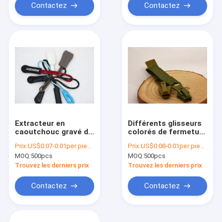
Contactez
Contactez
Extracteur en
Différents glisseurs
caoutchouc gravé de
colorés de fermeture
tirette
éclair de
Prix:
US$0.07-0.01per piece
Prix:
US$0.08-0.01per piece
vêtement/en métal
MOQ:
500pcs
MOQ:
500pcs
de Packback avec les
labels tissés
Trouvez les derniers prix
Trouvez les derniers prix
Contactez
Contactez