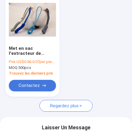
Met en sac
l'extracteur de
plastique de tirette
Prix:
US$0.06-0.07per piece
de TPU, extracteur
MOQ:
500pcs
en caoutchouc de
fermeture éclair
Trouvez les derniers prix
d'OEKO pour des
vêtements
Contactez
Regardez plus
Laisser Un Message