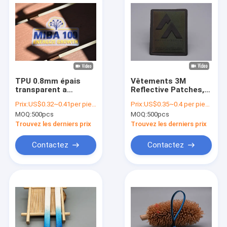
TPU 0.8mm épais
Vêtements 3M
transparent a
Reflective Patches,
imprimé le silicone
fer fait sur
Prix:
US$0.32~0.41per piece
Prix:
US$0.35~0.4 per piece
Logo Custom de
commande sur des
MOQ:
500pcs
MOQ:
500pcs
label
labels d'habillement
Trouvez les derniers prix
Trouvez les derniers prix
Contactez
Contactez
À la maison
Produits
Vidéos