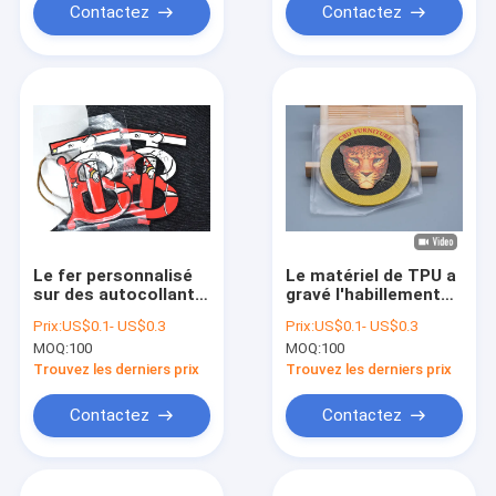
Contactez
Contactez
Le fer personnalisé
Le matériel de TPU a
sur des autocollants
gravé l'habillement
chaleur des labels
en refief de Logo
Prix:
US$0.1- US$0.3
Prix:
US$0.1- US$0.3
d'habillement de
Heat Transfer Label
MOQ:
100
MOQ:
100
transfert
For
Trouvez les derniers prix
Trouvez les derniers prix
Contactez
Contactez