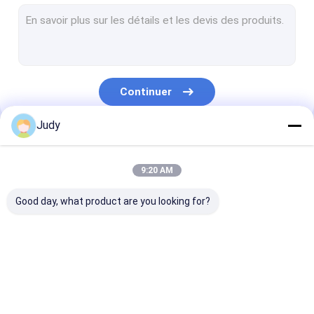
Corde élastique de cordon
3M Reflective Labels
Labels d'habillement de TPU
Continuer
Correction faite sur commande d'habillement
Judy
Corrections de vêtement
Nos Catégories
Labels en caoutchouc de silicone
9:20 AM
extracteur en plastique de tirette
Good day, what product are you looking for?
Jean Patches en cuir
Habillement fait sur commande Hang Tags
L'écran a imprimé
Corrections de relief
Chaleur les lab
Anti bande élastique de glissement
des corrections
d'habillement 
transfert