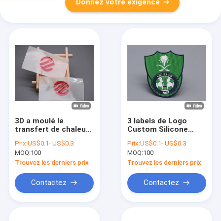
Donnez votre exigence
3D a moulé le
3 labels de Logo
transfert de chaleur
Custom Silicone
de silicone marque
Heat Transfer de
Prix:
US$0.1- US$0.3
Prix:
US$0.1- US$0.3
des logos faits sur
couleur pour des
MOQ:
100
MOQ:
100
commande pour
vêtements
l'habillement
Trouvez les derniers prix
Trouvez les derniers prix
Contactez
Contactez