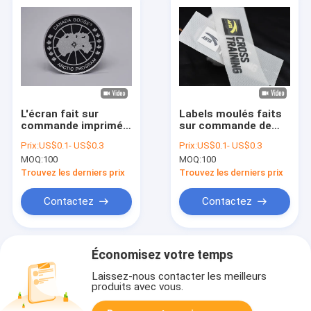
L'écran fait sur
Labels moulés faits
commande imprimé
sur commande de
chaleur des labels de
transfert de chaleur
Prix:
US$0.1- US$0.3
Prix:
US$0.1- US$0.3
transfert pour le
de logo de tpu de
MOQ:
100
MOQ:
100
vêtement
tension pour
l'habillement
Trouvez les derniers prix
Trouvez les derniers prix
Contactez
Contactez
Économisez votre temps
Laissez-nous contacter les meilleurs
produits avec vous.