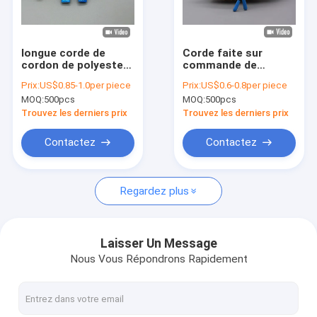
À propos de nous
Visite de l'usine
longue corde de
Corde faite sur
cordon de polyester
commande de
Contrôle de la qualité
d'habillement de
cordon de longue
Prix:
US$0.85-1.0per piece
Prix:
US$0.6-0.8per piece
30cm avec des
corde de
MOQ:
500pcs
MOQ:
500pcs
baisses brillantes de
l'habillement 10cm
Nous contacter
silicone sur les deux
s'égouttant le
Trouvez les derniers prix
Trouvez les derniers prix
extrémités
silicone brillant aux
deux extrémités
Nouvelles
Contactez
Contactez
Les affaires
Regardez plus
L'écran a imprimé des corrections
Laisser Un Message
Nous Vous Répondrons Rapidement
Corrections de relief
Chaleur les labels d'habillement de transfert