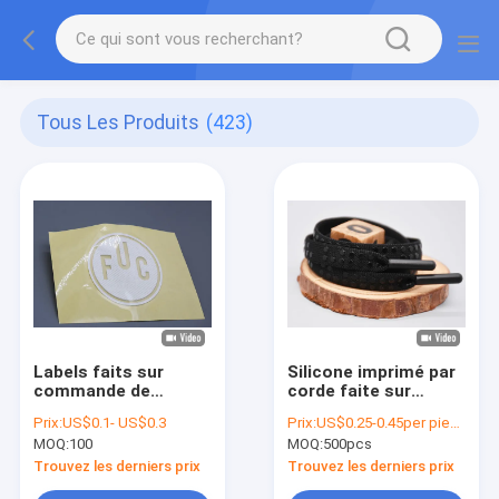
Tous Les Produits
(423)
Labels faits sur
Silicone imprimé par
commande de
corde faite sur
transfert de chaleur
commande plate
Prix:
US$0.1- US$0.3
Prix:
US$0.25-0.45per piece
de silicone
Dots For Garments
MOQ:
100
MOQ:
500pcs
d'habillement avec le
de cordon de
logo coupé blanc
polyester
Trouvez les derniers prix
Trouvez les derniers prix