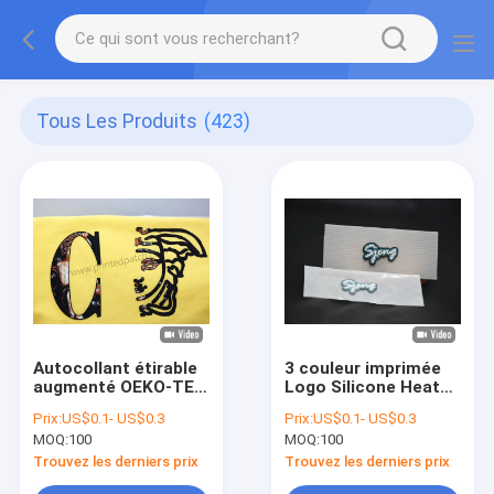
Tous Les Produits
(423)
Autocollant étirable
3 couleur imprimée
augmenté OEKO-TEX
Logo Silicone Heat
de transfert de
Transfer Labels pour
Prix:
US$0.1- US$0.3
Prix:
US$0.1- US$0.3
chaleur de silicone
l'habillement
MOQ:
100
MOQ:
100
Trouvez les derniers prix
Trouvez les derniers prix