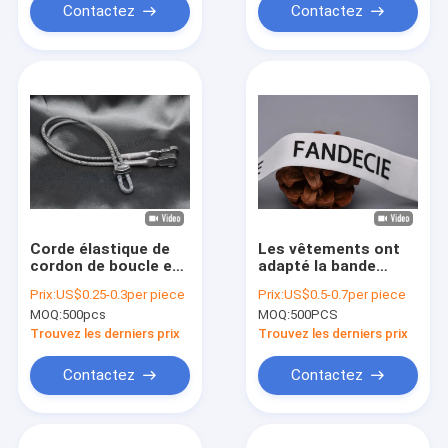
Contactez
Contactez
Corde élastique de
Les vêtements ont
cordon de boucle en
adapté la bande
métal d'OEM de Grey
élastique aux
Prix:
US$0.25-0.3per piece
Prix:
US$0.5-0.7per piece
Matte pour le
besoins du client
MOQ:
500pcs
MOQ:
500PCS
pantalon de
imprimée avec Matte
survêtement
Black Logo
Trouvez les derniers prix
Trouvez les derniers prix
Contactez
Contactez