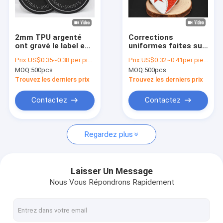
À propos de nous
Visite de l'usine
2mm TPU argenté
Corrections
ont gravé le label en
uniformes faites sur
Contrôle de la qualité
refief de suède du
commande de
Prix:
US$0.35~0.38 per piece
Prix:
US$0.32~0.41per piece
noir 3D des
l'habillement TPU, fer
MOQ:
500pcs
MOQ:
500pcs
corrections OEKO
de presse de la
Nous contacter
chaleur sur des
Trouvez les derniers prix
Trouvez les derniers prix
corrections
Nouvelles
Contactez
Contactez
Les affaires
Regardez plus
L'écran a imprimé des corrections
Laisser Un Message
Nous Vous Répondrons Rapidement
Corrections de relief
Chaleur les labels d'habillement de transfert