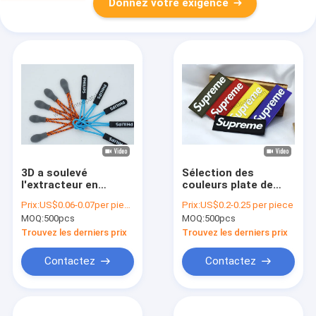
Donnez votre exigence
3D a soulevé
Sélection des
l'extracteur en
couleurs plate de
caoutchouc en
relief de label de PVC
Prix:
US$0.06-0.07per piece
Prix:
US$0.2-0.25 per piece
plastique de
de silicone de label
MOQ:
500pcs
MOQ:
500pcs
fermeture éclair de
suprême en
l'extracteur OEKO de
caoutchouc de T-
Trouvez les derniers prix
Trouvez les derniers prix
tirette du logo TPU
shirt
Contactez
Contactez