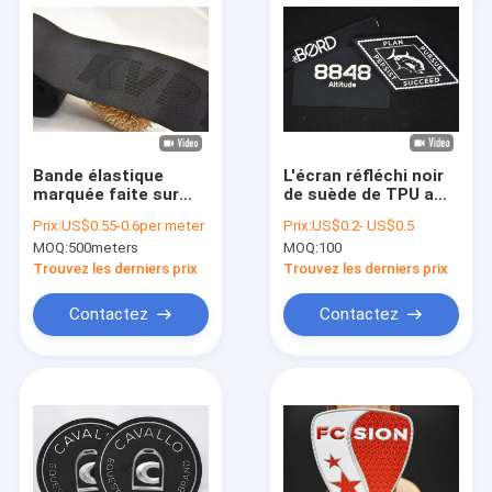
Bande élastique
L'écran réfléchi noir
marquée faite sur
de suède de TPU a
commande de
imprimé des
Prix:
US$0.55-0.6per meter
Prix:
US$0.2- US$0.5
jacquard du logo
corrections
MOQ:
500meters
MOQ:
100
52mm avec le double
stigmatisent des
matériel dégrossi
labels pour
Trouvez les derniers prix
Trouvez les derniers prix
l'habillement
Contactez
Contactez
À la maison
Produits
Vidéos