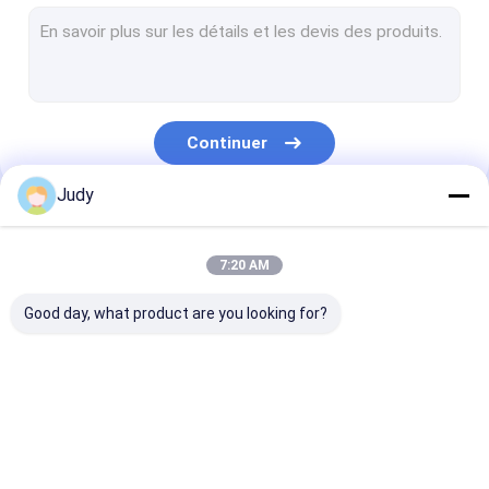
Corde élastique de cordon
3M Reflective Labels
Labels d'habillement de TPU
Continuer
Correction faite sur commande d'habillement
Judy
Corrections de vêtement
Nos Catégories
Labels en caoutchouc de silicone
7:20 AM
extracteur en plastique de tirette
Good day, what product are you looking for?
Jean Patches en cuir
Habillement fait sur commande Hang Tags
L'écran a imprimé
Corrections de relief
Chaleur les lab
Anti bande élastique de glissement
des corrections
d'habillement 
transfert