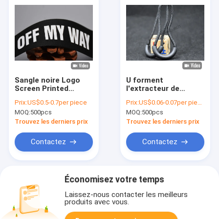
Sangle noire Logo
U forment
Screen Printed
l'extracteur de
Labels blanc de
tirette de PVC YKK
Prix:
US$0.5-0.7per piece
Prix:
US$0.06-0.07per piece
polyester de la
d'extracteur de
MOQ:
500pcs
MOQ:
500pcs
coutume 20mm
tirette de silicone de
d'habillement
TPU
Trouvez les derniers prix
Trouvez les derniers prix
Contactez
Contactez
Économisez votre temps
Laissez-nous contacter les meilleurs
produits avec vous.