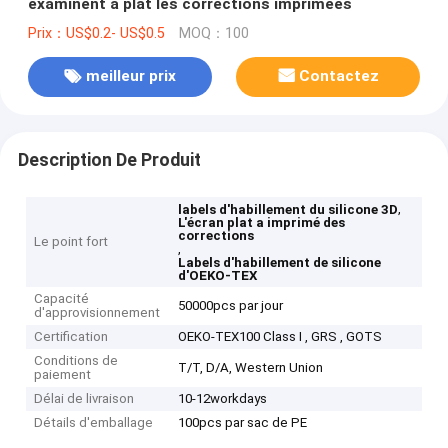
examinent à plat les corrections imprimées
Prix：US$0.2- US$0.5
MOQ：100
meilleur prix
Contactez
Description De Produit
,
labels d'habillement du silicone 3D
L'écran plat a imprimé des
corrections
Le point fort
,
Labels d'habillement de silicone
d'OEKO-TEX
Capacité
50000pcs par jour
d'approvisionnement
Certification
OEKO-TEX100 Class I , GRS , GOTS
Conditions de
T/T, D/A, Western Union
paiement
Délai de livraison
10-12workdays
Détails d'emballage
100pcs par sac de PE