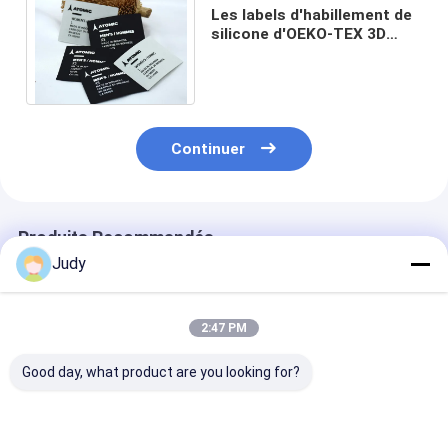
Les labels d'habillement de
silicone d'OEKO-TEX 3D
examinent à plat les
corrections imprimées
Continuer
Produits Recommandés
Judy
2:47 PM
Good day, what product are you looking for?
Vêtements faits sur
Labels en
Les étiquettes