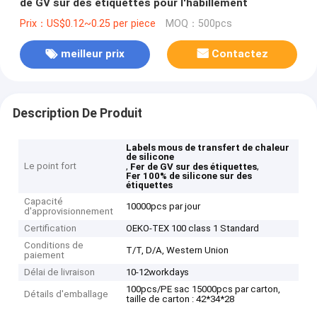
de GV sur des étiquettes pour l'habillement
Prix：US$0.12~0.25 per piece
MOQ：500pcs
meilleur prix
Contactez
Description De Produit
Labels mous de transfert de chaleur
de silicone
Le point fort
,
,
Fer de GV sur des étiquettes
Fer 100% de silicone sur des
étiquettes
Capacité
10000pcs par jour
d'approvisionnement
Certification
OEKO-TEX 100 class 1 Standard
Conditions de
T/T, D/A, Western Union
paiement
Délai de livraison
10-12workdays
100pcs/PE sac 15000pcs par carton,
Détails d'emballage
taille de carton : 42*34*28