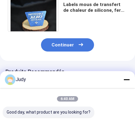
Labels mous de transfert
de chaleur de silicone, fer
de GV sur des étiquettes
pour l'habillement
Continuer
Produits Recommandés
Judy
6:40 AM
Good day, what product are you looking for?
Corrections de
Autocollant mou de
Le silicone fai