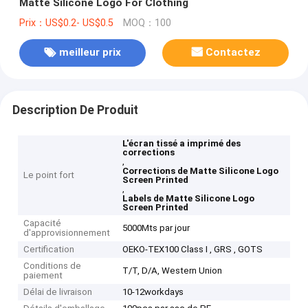
Matte Silicone Logo For Clothing
Prix：US$0.2- US$0.5
MOQ：100
meilleur prix
Contactez
Description De Produit
L'écran tissé a imprimé des
corrections
,
Corrections de Matte Silicone Logo
Le point fort
Screen Printed
,
Labels de Matte Silicone Logo
Screen Printed
Capacité
5000Mts par jour
d'approvisionnement
Certification
OEKO-TEX100 Class I , GRS , GOTS
Conditions de
T/T, D/A, Western Union
paiement
Délai de livraison
10-12workdays