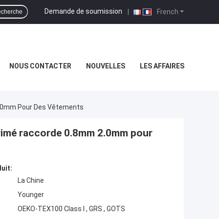
Demande de soumission
|
French
cherche
NOUS CONTACTER
NOUVELLES
LES AFFAIRES
 2.0mm Pour Des Vêtements
primé raccorde 0.8mm 2.0mm pour
uit:
La Chine
Younger
OEKO-TEX100 Class I , GRS , GOTS