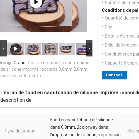
Numéro de modèl
Conditions de pai
Quantité de com
Prix:
Détails d'emballa
Délai de livraison:
Conditions de pa
Image Grand :
L'écran de fond en caoutchouc
Capacité d'appr
de silicone imprimé raccorde 0.8mm 2.0mm
Contact
pour des vêtements
L'écran de fond en caoutchouc de silicone imprimé racco
description de
Fond en caoutchouc de silicone
dans 0.8mm, 2colorway dans
Type de produit:
Matér
l'impression de silicone, impression