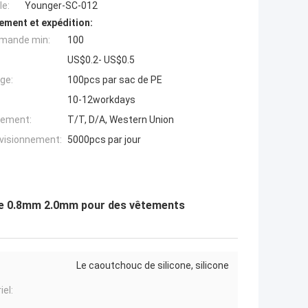
e:
Younger-SC-012
ement et expédition:
mande min:
100
US$0.2- US$0.5
ge:
100pcs par sac de PE
10-12workdays
iement:
T/T, D/A, Western Union
ovisionnement:
5000pcs par jour
rde 0.8mm 2.0mm pour des vêtements
Le caoutchouc de silicone, silicone
iel: