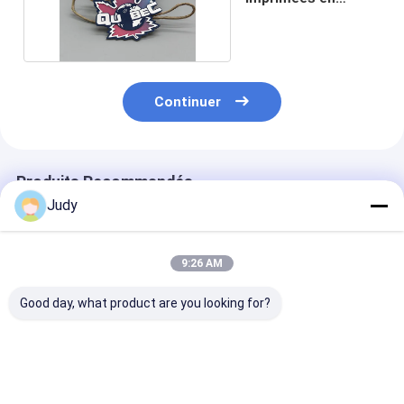
silicone pour
vêtements
Continuer
Produits Recommandés
Judy
9:26 AM
Good day, what product are you looking for?
Vêtements faits sur
Labels en
Les étiquettes
commande de Logo
caoutchouc de
silicone des
Screen Printing
silicone du drapeau
vêtements de t
Label For d'encre
0.4mm sur bande
0.3mm examine